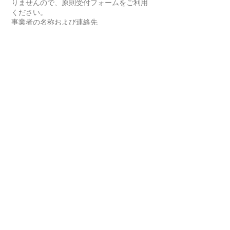
りませんので、原則受付フォームをご利用
ください。
事業者の名称および連絡先
会社名
合同会社ゼリコ・フィルム
代表者
福谷 修
販売事業部
〒1600022 東京都 新宿区新宿4-1-22 新宿
コムロビル7F2号室
電話番号
05035776551
合同会社ゼリコ・フィルム
​関連サイト