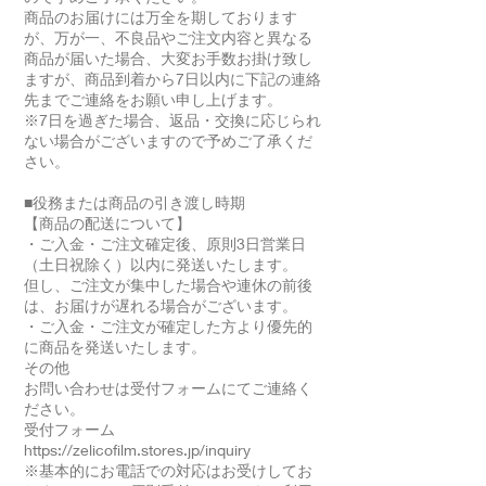
商品のお届けには万全を期しております
が、万が一、不良品やご注文内容と異なる
商品が届いた場合、大変お手数お掛け致し
ますが、商品到着から7日以内に下記の連絡
先までご連絡をお願い申し上げます。
※7日を過ぎた場合、返品・交換に応じられ
ない場合がございますので予めご了承くだ
さい。
■役務または商品の引き渡し時期
【商品の配送について】
・ご入金・ご注文確定後、原則3日営業日
（土日祝除く）以内に発送いたします。
但し、ご注文が集中した場合や連休の前後
は、お届けが遅れる場合がございます。
・ご入金・ご注文が確定した方より優先的
に商品を発送いたします。
その他
お問い合わせは受付フォームにてご連絡く
ださい。
受付フォーム
https://zelicofilm.stores.jp/inquiry
※基本的にお電話での対応はお受けしてお