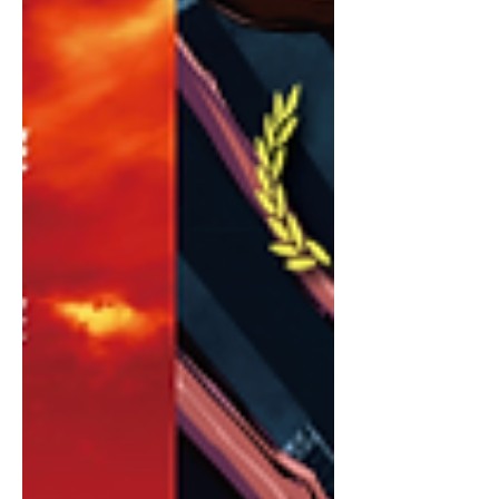
si=mfjGOVezdbLjnVYU 曲は、アーテ
ィストのAIが手がけた、Nコン（NHK
全国学校音楽コンクール）高等学校の
部課題曲をセルフカバーした「まだ旅
の途中」。 NHK出版のガイドブック(↑
画像)には、坂本監督の美しいアニメー
ション画像が表紙を飾り、インタビュ
ーも掲載されています。 坂本サク監督
の過去作品(『アラーニェの虫