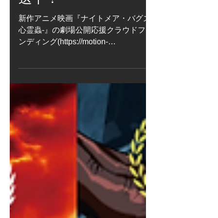
送中！
新作アニメ映画『ナイトメア・バグズ-
心霊蟲-』の劇場公開応援クラウドファ
ンディング(https://motion-
gallery.net/projects/nightmarebugs)のプ
ロジェクト終了まで二週間を切りまし
た。 目標金額まであと少しです。皆様
のご支援・ご協力に心から感謝を申し
上げます。 さて、今回は坂本サク監督
が《新作アニメ》を手がけたNHK「み
んなのうた」が6～7月、初放送中であ
ることをご報告します。 フルムービー
は毎日、NHKで放送されています(放送
スケジュールは↑表紙画像に明記) ま
た、映像のハイライトシーンは
YouTubeで鑑賞できます。
https://youtu.be/PSqjoXd_oB4?