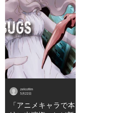
ト・坂本サク監督、MC・福谷修プロ
デューサー 同時視聴(ウォッチパーテ
ィ)解説は、YouTubeで各作品を夜9時
スタートで鑑賞しながら、Xのスペー
スで監督が解説トークを行う予定で
す。 視聴アドレスは5/23、5/30共