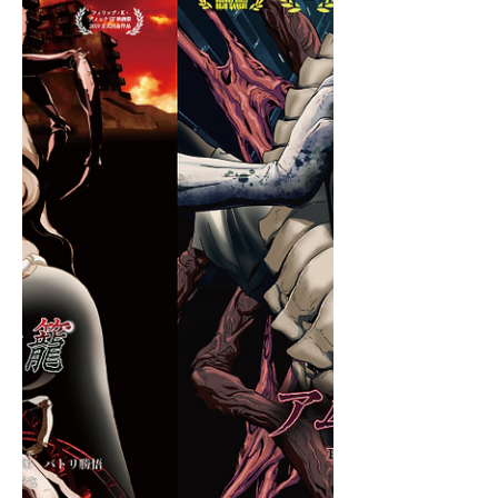
gallery.net/projects/nightmarebugs 《新
たなリターン特典》 〇アニメキャラと
して本編出演 〇モブシーン出演 〇ガヤ
で参加 〇声優で参加(※男性は品切。
女性のみ受付) が追加されます。 詳細
は上記リンクのクラウドファンディン
グ・サイト・ページをご参照くださ
い。 なお、従来のリターン特典「エン
ドロールにお名前」「原画セット」
「絵コンテ本」「設定資料集」などは
引き続き特典に含まれます。 ぜひとも
ご支援、ご協力をよろしくお願いしま
す。