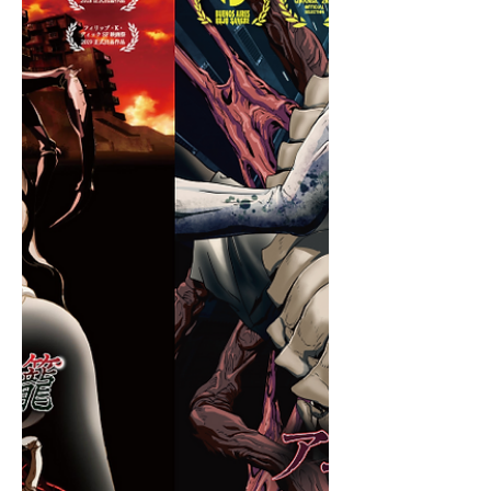
ラーニェの虫籠』
https://youtu.be/tx7Jm_oCbag?
si=PrWfUx-RQCJsmLf2 皆様のご参
加、お待ちしています！