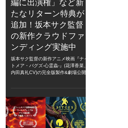
zelicofilm
5月22日
「アニメキャラで本
編に出演権」など新
たなリターン特典が
追加！坂本サク監督
の新作クラウドファ
ンディング実施中
坂本サク監督の新作アニメ映画『ナイ
トメア・バグズ-心霊蟲-』(花澤香菜、
内田真礼CV)の完全版製作&劇場公開・
応援クラウドファンディングですが、
新たなリターン特典が発表されまし
た。 https://motion-