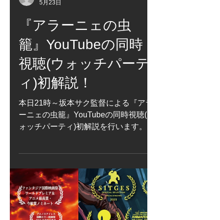
zelicofilm
5月23日
『アラーニェの虫
籠』YouTubeの同時
視聴(ウォッチパーテ
ィ)初解説！
本日21時～坂本サク監督による『アラ
ーニェの虫籠』YouTubeの同時視聴(ウ
ォッチパーティ)初解説を行います。 ■
開場20:30頃～ Xのスペースにて
@ara_mushi (https://x.com/ara_mushi)
■ゲスト 坂本サク監督 (監督・アニメー
ション・原作・脚本・音楽) ■MC 福谷
修プロデューサー ■同時視聴21:00『ア