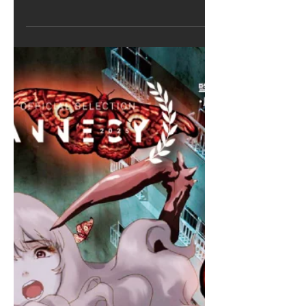
坂本サク監督の新作『ナイトメア・バ
グズ-心霊蟲-』クラウドファンディン
グ記念として、第1作『アラーニェの
虫籠』(花澤香菜CV)と、第二作『アム
リタの饗宴』(内田真礼CV)が、
YouTubeにて期間限定・無料公開中で
す。 『アラーニェの虫籠』
https://youtu.be/tx7Jm_oCbag?si=jFj-
WljD9VI_SrXk 『アムリタの饗宴』
https://youtu.be/kbLs0dmeoKs?
si=CVYYDhwCKCc_N9Wf また、
5/23(土)と5/30(土)の夜9時からは、坂
本サク監督の同時視聴(ウォッチパーテ
ィ)解説も実施予定です。 5/23(土)夜9
時から『アラーニェの虫籠』同時視
聴…ゲスト・坂本サク監督、MC・福
谷修プロデューサー 5/30(土)夜9時から
『アムリタの饗宴』同時視聴…ゲス