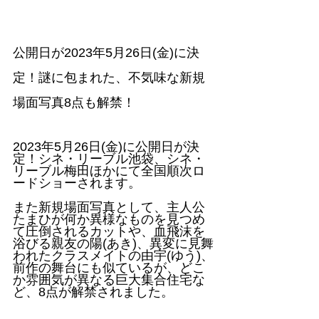
公開日が2023年5月26日(金)に決
定！謎に包まれた、不気味な新規
場面写真8点も解禁！
2023年5月26日(金)に公開日が決
定！シネ・リーブル池袋、シネ・
リーブル梅田ほかにて全国順次ロ
ードショーされます。
また新規場面写真として、主人公
たまひが何か異様なものを見つめ
て圧倒されるカットや、血飛沫を
浴びる親友の陽(あき)、異変に見舞
われたクラスメイトの由宇(ゆう)、
前作の舞台にも似ているが、どこ
か雰囲気が異なる巨大集合住宅な
ど、8点が解禁されました。