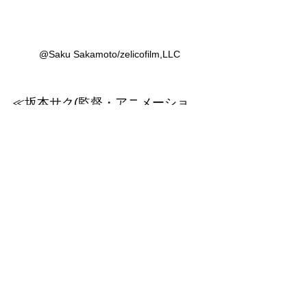
@Saku Sakamoto/zelicofilm,LLC
≪坂本サク(監督・アニメーショ
ン・原作・脚本・音楽)プロフィー
ル≫
1976年東京都生まれ。2000年多摩美術
大学グラフィックデザイン科卒業。 短
編アニメ『摩訶不思議』（00）、『フ
ィッシャーマン 』(02)が「広島国際ア
ニメーションフェスティバル」に入
選、「キリンアートアワード」優秀賞
を受賞したのを始め、内外のコンテス
ト、 映画祭で多数受賞。ロッテルダム
国際映画祭など海外の十以上の国際映
画祭、フェスティバルで上映される。  