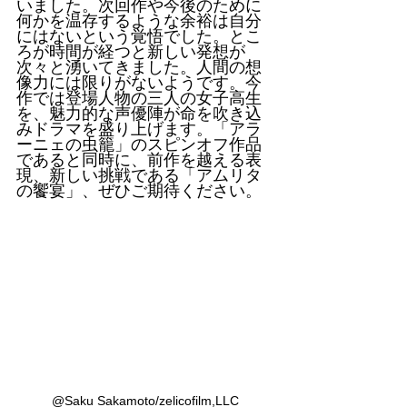
いました。次回作や今後のために
何かを温存するような余裕は自分
にはないという覚悟でした。とこ
ろが時間が経つと新しい発想が
次々と湧いてきました。人間の想
像力には限りがないようです。今
作では登場人物の三人の女子高生
を、魅力的な声優陣が命を吹き込
みドラマを盛り上げます。「アラ
ーニェの虫籠」のスピンオフ作品
であると同時に、前作を越える表
現、新しい挑戦である「アムリタ
の饗宴」、ぜひご期待ください。
@Saku Sakamoto/zelicofilm,LLC