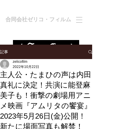
合同会社ゼリコ・フィルム
記事
zelicofilm
2022年10月22日
主人公・たまひの声は内田
真礼に決定！共演に能登麻
美子も！衝撃の劇場用アニ
メ映画『アムリタの饗宴』
2023年5月26日(金)公開！
新たに場面写真も解禁！