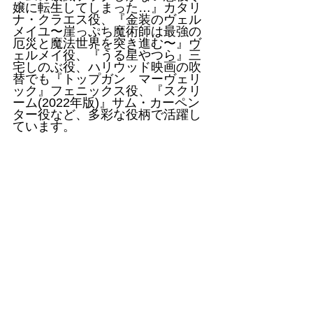
嬢に転生してしまった…』カタリ
ナ・クラエス役、『金装のヴェル
メイユ〜崖っぷち魔術師は最強の
厄災と魔法世界を突き進む〜』ヴ
ェルメイ役、『うる星やつら』三
宅しのぶ役、ハリウッド映画の吹
替でも『トップガン　マーヴェリ
ック』フェニックス役、『スクリ
ーム(2022年版)』サム・カーペン
ター役など、多彩な役柄で活躍し
ています。