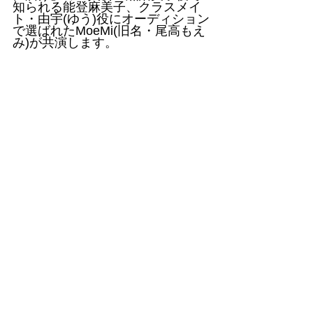
知られる能登麻美子、クラスメイ
ト・由宇(ゆう)役にオーディション
で選ばれたMoeMi(旧名・尾高もえ
み)が共演します。