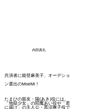
内田真礼
共演者に能登麻美子、オーデショ
ン選出のMoeMi！
たまひの親友・陽(あき)役には、
「地獄少女」の閻魔あい役や「君
に届け」の主人公・黒沼爽子役で