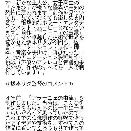
す。新たな主人公、女子高生の
「たまひ」が様々な怪異や未知の
恐怖に襲われます。前作を見てい
ても、見ていなくても楽しめる内
容で、衝撃的なホラー・エンタテ
インメント・ムービーとなってい
ます。前作『アラーニェの虫籠』
では、その卓越した技術で世界を
驚かせた坂本サクが今回も、監
督・アニメーション・原作・脚
本・音楽を手掛け、再びたった一
人でのアニメーション映画制作に
挑戦（声優のアフレコと音響効果
以外の、作品のすべてを一人で制
作しています）。
≪坂本サク監督のコメント≫
４年前、「アラーニェの虫籠」を
制作しました。当時は、こんなチ
ャンスをもらえるのは一生に一度
くらいだろうと思っていたので、
これまでの映像制作の経験で培っ
たアイデアや技術を、すべてこの
作品に置いてくるつもりで作って