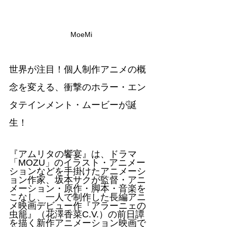
MoeMi
世界が注目！個人制作アニメの概
念を変える、衝撃のホラー・エン
タテインメント・ムービーが誕
生！
『アムリタの饗宴』は、ドラマ
「MOZU」のイラスト・アニメー
ションなどを手掛けたアニメーシ
ョン作家、坂本サクが監督・アニ
メーション・原作・脚本・音楽を
こなし、一人で制作した長編アニ
メ映画デビュー作『アラーニェの
虫籠』（花澤香菜C.V.）の前日譚
を描く新作アニメーション映画で