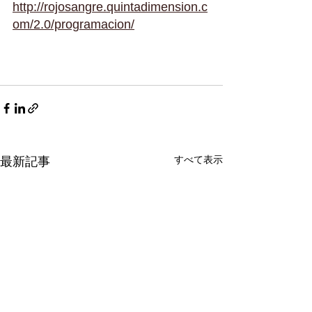
http://rojosangre.quintadimension.c
om/2.0/programacion/
すべて表示
最新記事