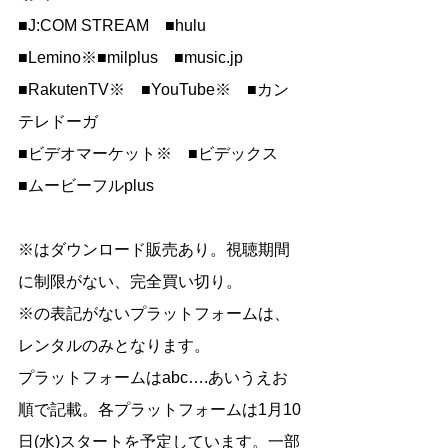
■J:COM STREAM　■hulu　
■Lemino※■milplus　■
music.jp
■RakutenTV※　■YouTube※　■カン
テレドーガ　
■ビデオマーケット※　■ビデックス　
■ムービーフルplus
※はダウンロード販売あり。視聴期間
に制限がない、完全買い切り。
※の表記がないプラットフォームは、
レンタルのみとなります。
プラットフォームはabc….あいうえお
順で記載。各プラットフォームは1月10
日(水)スタートを予定しています。一部