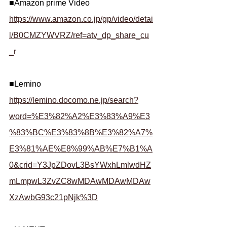
■Amazon prime Video
https://www.amazon.co.jp/gp/video/detai
l/B0CMZYWVRZ/ref=atv_dp_share_cu
_r
■Lemino
https://lemino.docomo.ne.jp/search?
word=%E3%82%A2%E3%83%A9%E3
%83%BC%E3%83%8B%E3%82%A7%
E3%81%AE%E8%99%AB%E7%B1%A
0&crid=Y3JpZDovL3BsYWxhLmlwdHZ
mLmpwL3ZvZC8wMDAwMDAwMDAw
XzAwbG93c21pNjk%3D