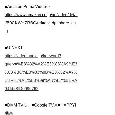
■Amazon Prime Video※　
https://www.amazon.co.jp/gp/video/detai
l/B0CKWHZRBQ/ref=atv_dp_share_cu
_r
■U-NEXT
https://video.unext.jp/freeword?
query=%E3%82%A2%E3%83%A9%E3
%83%BC%E3%83%8B%E3%82%A7%
E3%81%AE%E8%99%AB%E7%B1%A
0&td=SID0096762
■DMM TV※　■Google TV※■HAPPY!
動画　