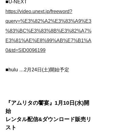
■U-NEXT 
https://video.unext.jp/freeword?
query=%E3%82%A2%E3%83%A9%E3
%83%BC%E3%83%8B%E3%82%A7%
E3%81%AE%E8%99%AB%E7%B1%A
0&td=SID0096199
■hulu …2月24日(土)開始予定
『アムリタの饗宴』1月10日(水)開
始
レンタル配信&ダウンロード販売リ
スト