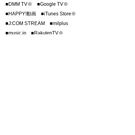
■DMM TV※　■Google TV※　
■HAPPY!動画　■iTunes Store※　
■J:COM STREAM　■milplus　
■
music.jp
　■RakutenTV※　
■YouTube※　■カンテレドーガ　■ク
ランクイン!ビデオ　
■ビデオマーケット※　■ビデックス　
■ムービーフルplus
※はダウンロード販売あり。視聴期間
に制限がない、完全買い切り。
※の表記がないプラットフォームは、
レンタル配信のみとなります。
プラットフォームはabc….あいうえお